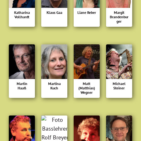
Katharina
Klaus Gaa
Liane Reber
Margit
Vollhardt
Brandenbur
ger
Martin
Martina
Matt
Michael
Haaß
Kuch
(Matthias)
Steiner
Wegner