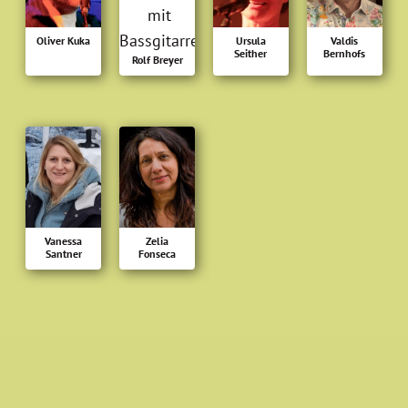
Oliver Kuka
Ursula
Valdis
Seither
Bernhofs
Rolf Breyer
Vanessa
Zelia
Santner
Fonseca