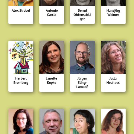
Alex Strobel
Antonio
Bernd
Hansjörg
Garcia
Öhlenschlä
Widmer
ger
Herbert
Janette
Jürgen
Jutta
Bromberg
Kupke
Sting-
Neuhaus
Lamadé